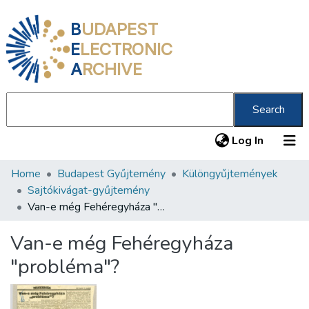
B
UDAPEST
E
LECTRONIC
A
RCHIVE
Search
(current
Log In
Home
Budapest Gyűjtemény
Különgyűjtemények
Communities & Collections
Sajtókivágat-gyűjtemény
All of DSpace
Van-e még Fehéregyháza "probléma"?
Statistics
Van-e még Fehéregyháza
About us
"probléma"?