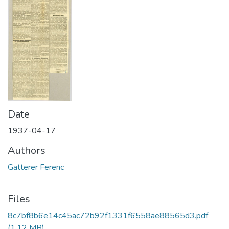
Date
1937-04-17
Authors
Gatterer Ferenc
Files
8c7bf8b6e14c45ac72b92f1331f6558ae88565d3.pdf
(1.12 MB)