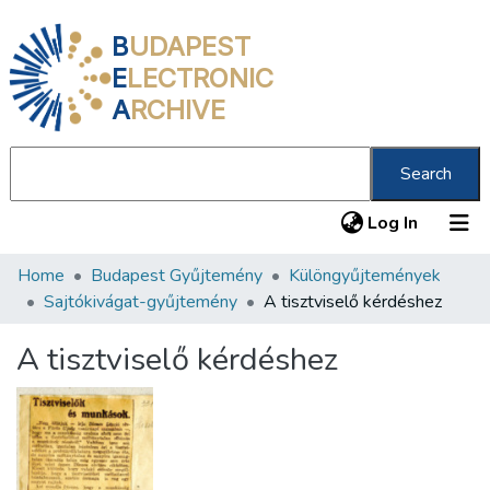
B
UDAPEST
E
LECTRONIC
A
RCHIVE
Search
(current
Log In
Home
Budapest Gyűjtemény
Különgyűjtemények
Communities & Collections
Sajtókivágat-gyűjtemény
A tisztviselő kérdéshez
All of DSpace
A tisztviselő kérdéshez
Statistics
About us