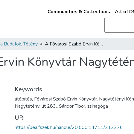
Communities & Collections
All of 
a Budafok, Tétény
A Fővárosi Szabó Ervin Könyvtár Nagytétényi Könyvtárának építése 2013-ban
Ervin Könyvtár Nagytété
Keywords
átépítés, Fővárosi Szabó Ervin Könyvtár. Nagytétényi Kön
Nagytétényi út 283., Sándor Tibor, zsinagóga
URI
https://bea.fszek.hu/handle/20.500.14711/212276