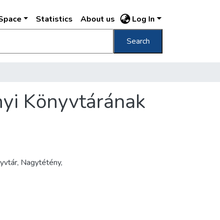
DSpace
Statistics
About us
Log In
Search
nyi Könyvtárának
yvtár, Nagytétény,