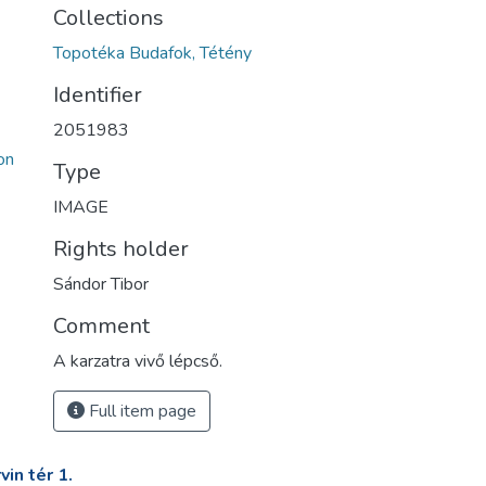
Collections
Topotéka Budafok, Tétény
Identifier
2051983
on
Type
IMAGE
Rights holder
Sándor Tibor
Comment
A karzatra vivő lépcső.
Full item page
in tér 1.