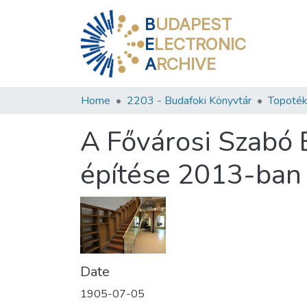
B
UDAPEST
E
LECTRONIC
A
RCHIVE
Home
2203 - Budafoki Könyvtár
Topoték
A Fővárosi Szabó 
építése 2013-ban
Date
1905-07-05