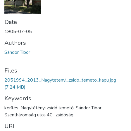
Date
1905-07-05
Authors
Sándor Tibor
Files
2051994_2013_Nagytetenyi_zsido_temeto_kapu.jpg
(7.24 MB)
Keywords
kerítés, Nagytétényi zsidó temető, Sándor Tibor,
Szentháromság utca 40., zsidóság
URI