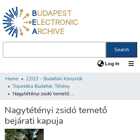
B
UDAPEST
E
LECTRONIC
A
RCHIVE
Search
(current
Log In
Home
2203 - Budafoki Könyvtár
Communities & Collections
Topotéka Budafok, Tétény
All of DSpace
Nagytétényi zsidó temető bejárati kapuja
Statistics
Nagytétényi zsidó temető
About us
bejárati kapuja