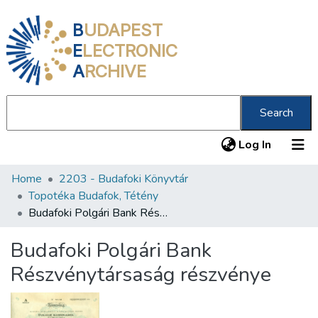
B
UDAPEST
E
LECTRONIC
A
RCHIVE
Search
(current
Log In
Home
2203 - Budafoki Könyvtár
Communities & Collections
Topotéka Budafok, Tétény
All of DSpace
Budafoki Polgári Bank Részvénytársaság részvénye
Statistics
Budafoki Polgári Bank
About us
Részvénytársaság részvénye