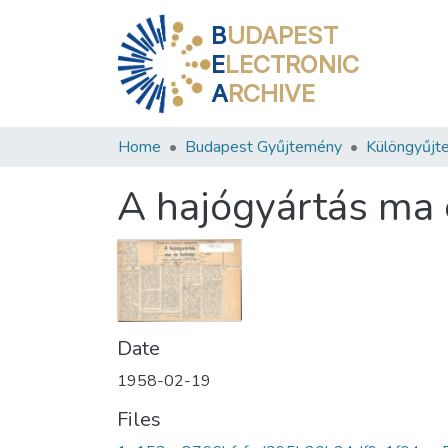
B
UDAPEST
E
LECTRONIC
A
RCHIVE
Home
Budapest Gyűjtemény
Különgyűjt
A hajógyártás ma 
Date
1958-02-19
Files