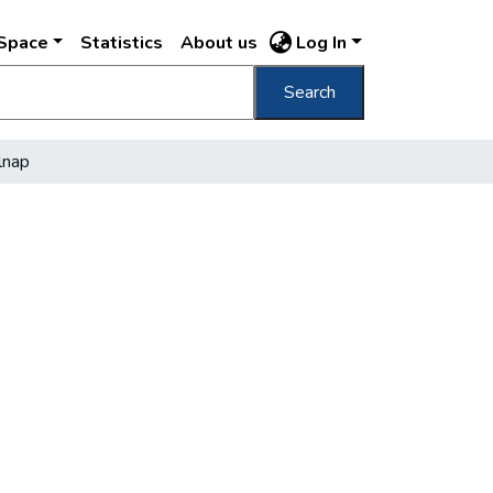
DSpace
Statistics
About us
Log In
Search
lnap