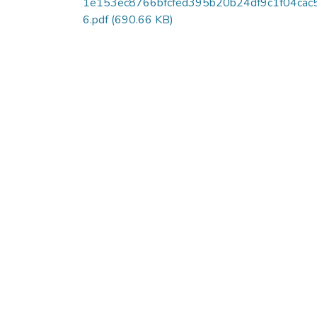
1e153ec8766bfcfed395b20b24df9c1f04cac
6.pdf
(690.66 KB)