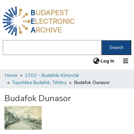
B
UDAPEST
E
LECTRONIC
A
RCHIVE
Search
(current
Log In
Home
2203 - Budafoki Könyvtár
Communities & Collections
Topotéka Budafok, Tétény
Budafok Dunasor
All of DSpace
Budafok Dunasor
Statistics
About us