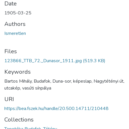
Date
1905-03-25
Authors
Ismeretlen
Files
123866_TTB_72._Dunasor_1911..jpg
(519.3 KB)
Keywords
Bartos Mihály, Budafok, Duna-sor, képeslap, Nagytétényi út,
utcakép, vasúti sínpálya
URI
https://bea.fszek.hu/handle/20.500.14711/210448
Collections
Topotéka Budafok, Tétény