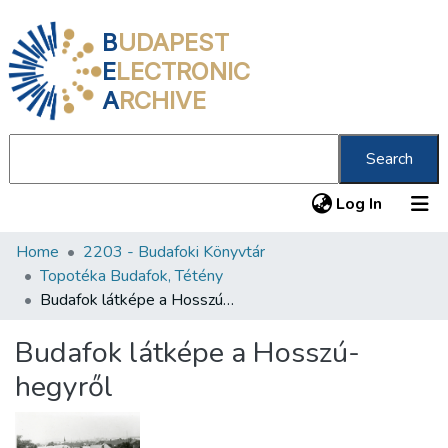
B
UDAPEST
E
LECTRONIC
A
RCHIVE
Search
(current
Log In
Home
2203 - Budafoki Könyvtár
Communities & Collections
Topotéka Budafok, Tétény
All of DSpace
Budafok látképe a Hosszú-hegyről
Statistics
Budafok látképe a Hosszú-
About us
hegyről