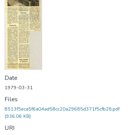
Date
1979-03-31
Files
8513f5eca5f6a04ad58cc20a29685d371f5cfb28.pdf
(936.06 KB)
URI