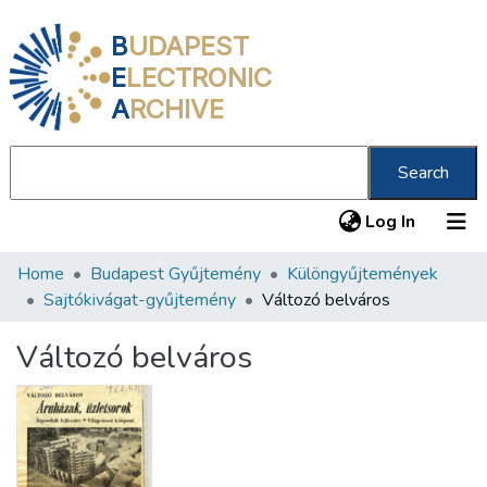
B
UDAPEST
E
LECTRONIC
A
RCHIVE
Search
(current
Log In
Home
Budapest Gyűjtemény
Különgyűjtemények
Communities & Collections
Sajtókivágat-gyűjtemény
Változó belváros
All of DSpace
Változó belváros
Statistics
About us