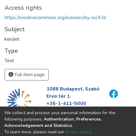
Access rights
https://creativecommons.org/licenses/by-nc/4.0/
Subject
kerület
Type
Text
Full item page
1088 Budapest, Szabó
Ervin tér 1.
+36-1-411-5000
info@fszek.hu
We collect and process your personal information for the
https://fszek.hu
following purposes:
Authentication, Preferences,
Acknowledgement and Statistics
.
To learn more, please read our
privacy policy
.