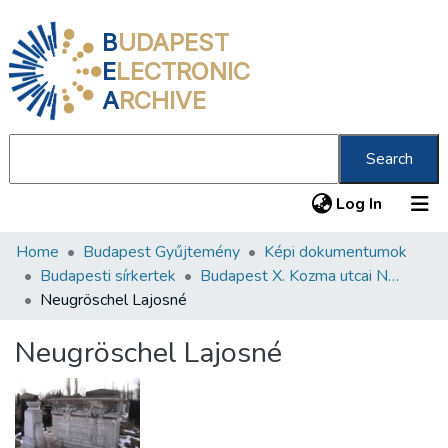
B
UDAPEST
E
LECTRONIC
A
RCHIVE
Search
(current
Log In
Home
Budapest Gyűjtemény
Képi dokumentumok
Communities & Collections
Budapesti sírkertek
Budapest X. Kozma utcai Neológ Zsidó Temető
All of DSpace
Neugröschel Lajosné
Statistics
Neugröschel Lajosné
About us