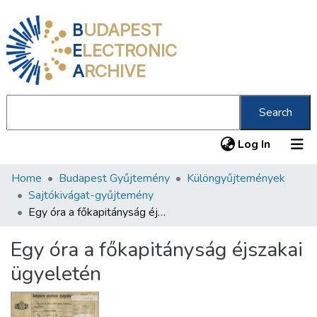
B
UDAPEST
E
LECTRONIC
A
RCHIVE
Search
(current
Log In
Home
Budapest Gyűjtemény
Különgyűjtemények
Communities & Collections
Sajtókivágat-gyűjtemény
All of DSpace
Egy óra a főkapitányság éjszakai ügyeletén
Statistics
Egy óra a főkapitányság éjszakai
About us
ügyeletén