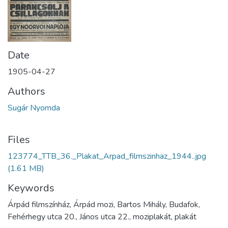
Date
1905-04-27
Authors
Sugár Nyomda
Files
123774_TTB_36._Plakat_Arpad_filmszinhaz_1944..jpg
(1.61 MB)
Keywords
Árpád filmszínház, Árpád mozi, Bartos Mihály, Budafok,
Fehérhegy utca 20., János utca 22., moziplakát, plakát