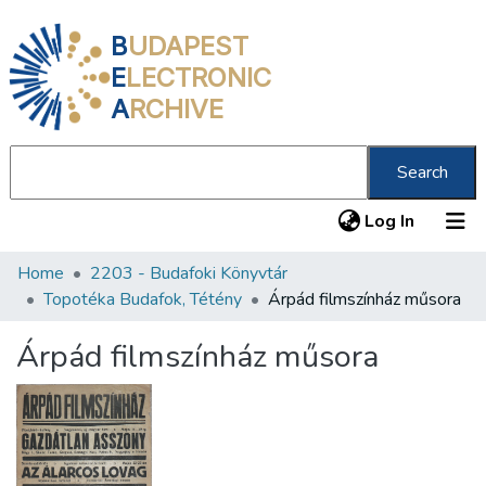
B
UDAPEST
E
LECTRONIC
A
RCHIVE
Search
(current
Log In
Home
2203 - Budafoki Könyvtár
Communities & Collections
Topotéka Budafok, Tétény
Árpád filmszínház műsora
All of DSpace
Árpád filmszínház műsora
Statistics
About us