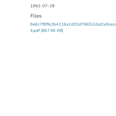
1962-07-18
Files
8e6c7f8ffe3b4216a1d35d7fd052cbd2e8cec
4.pdf
(867.96 KB)