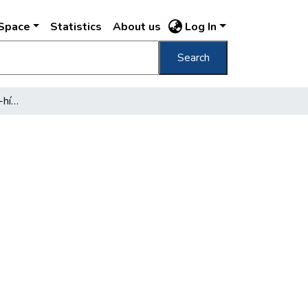
DSpace
Statistics
About us
Log In
Search
Milyen lesz az Erzsébet-híd budai hídfője?