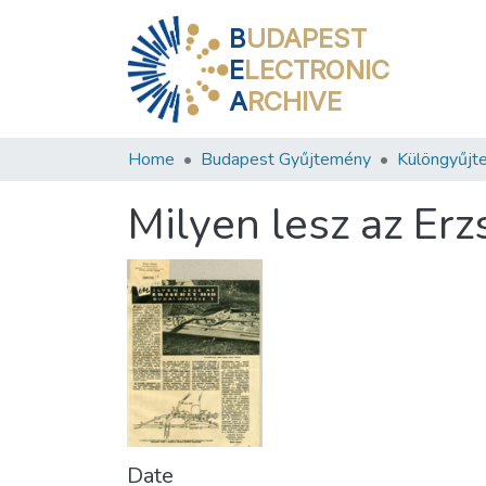
B
UDAPEST
E
LECTRONIC
A
RCHIVE
Home
Budapest Gyűjtemény
Különgyűjt
Milyen lesz az Erz
Date