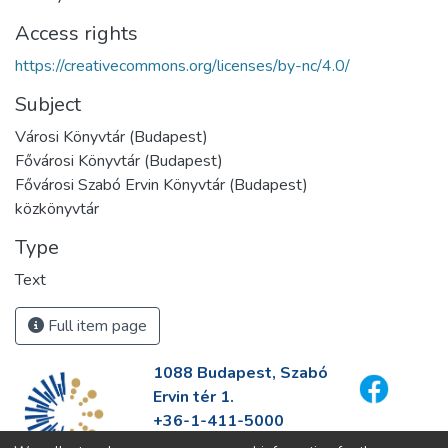
Access rights
https://creativecommons.org/licenses/by-nc/4.0/
Subject
Városi Könyvtár (Budapest)
Fővárosi Könyvtár (Budapest)
Fővárosi Szabó Ervin Könyvtár (Budapest)
közkönyvtár
Type
Text
Full item page
1088 Budapest, Szabó
Ervin tér 1.
+36-1-411-5000
info@fszek.hu