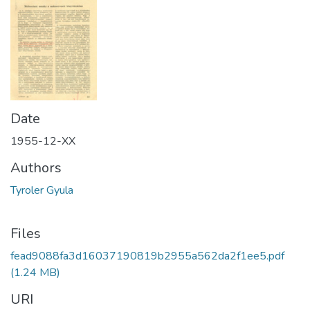
Date
1955-12-XX
Authors
Tyroler Gyula
Files
fead9088fa3d16037190819b2955a562da2f1ee5.pdf
(1.24 MB)
URI