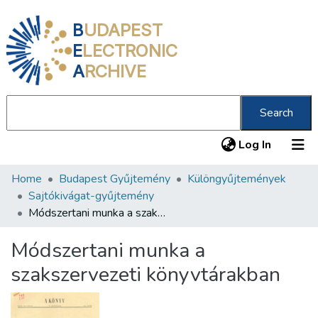
B
UDAPEST
E
LECTRONIC
A
RCHIVE
Search
(current
Log In
Home
Budapest Gyűjtemény
Különgyűjtemények
Communities & Collections
Sajtókivágat-gyűjtemény
All of DSpace
Módszertani munka a szakszervezeti könyvtárakban
Statistics
Módszertani munka a
About us
szakszervezeti könyvtárakban