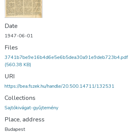
Date
1947-06-01
Files
3741b7be9e16b4d6e5e6b5dea30a91e9deb723b4.pdf
(560.38 KB)
URI
https://bea.fszek.hu/handle/20.500.14711/132531
Collections
Sajtókivágat-gyűjtemény
Place, address
Budapest