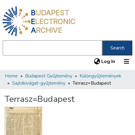
B
UDAPEST
E
LECTRONIC
A
RCHIVE
Search
(current
Log In
Home
Budapest Gyűjtemény
Különgyűjtemények
Communities & Collections
Sajtókivágat-gyűjtemény
Terrasz=Budapest
All of DSpace
Terrasz=Budapest
Statistics
About us