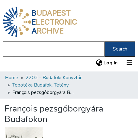
B
UDAPEST
E
LECTRONIC
A
RCHIVE
Search
(current
Log In
Home
2203 - Budafoki Könyvtár
Communities & Collections
Topotéka Budafok, Tétény
All of DSpace
François pezsgőborgyára Budafokon
Statistics
François pezsgőborgyára
About us
Budafokon