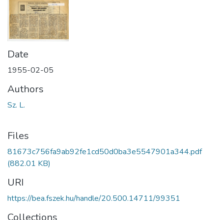
Date
1955-02-05
Authors
Sz. L.
Files
81673c756fa9ab92fe1cd50d0ba3e5547901a344.pdf
(882.01 KB)
URI
https://bea.fszek.hu/handle/20.500.14711/99351
Collections