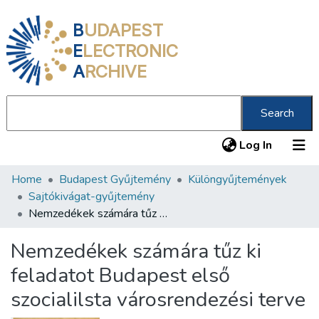
B
UDAPEST
E
LECTRONIC
A
RCHIVE
Search
(current
Log In
Home
Budapest Gyűjtemény
Különgyűjtemények
Communities & Collections
Sajtókivágat-gyűjtemény
All of DSpace
Nemzedékek számára tűz ki feladatot Budapest első szocialilsta városrendezési terve
Statistics
Nemzedékek számára tűz ki
About us
feladatot Budapest első
szocialilsta városrendezési terve