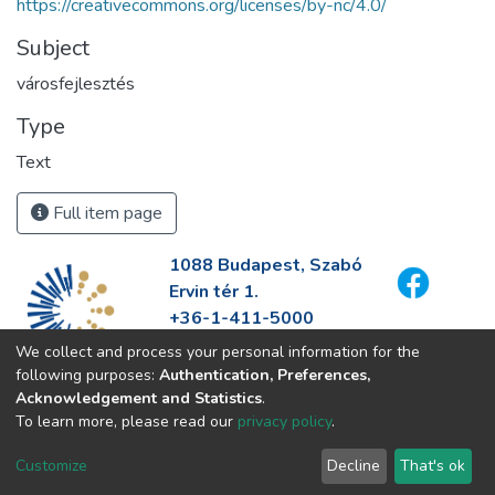
https://creativecommons.org/licenses/by-nc/4.0/
Subject
városfejlesztés
Type
Text
Full item page
1088 Budapest, Szabó
Ervin tér 1.
+36-1-411-5000
info@fszek.hu
We collect and process your personal information for the
https://fszek.hu
following purposes:
Authentication, Preferences,
Acknowledgement and Statistics
.
To learn more, please read our
privacy policy
.
Customize
Decline
That's ok