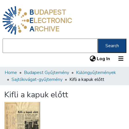
B
UDAPEST
E
LECTRONIC
A
RCHIVE
Search
(current
Log In
Home
Budapest Gyűjtemény
Különgyűjtemények
Communities & Collections
Sajtókivágat-gyűjtemény
Kifli a kapuk előtt
All of DSpace
Kifli a kapuk előtt
Statistics
About us