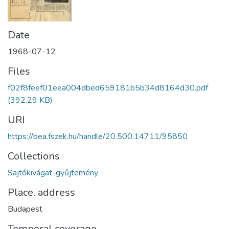
Date
1968-07-12
Files
f02f8feef01eea004dbed659181b5b34d8164d30.pdf
(392.29 KB)
URI
https://bea.fszek.hu/handle/20.500.14711/95850
Collections
Sajtókivágat-gyűjtemény
Place, address
Budapest
Temporal coverage