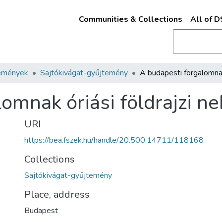
Communities & Collections
All of 
emények
Sajtókivágat-gyűjtemény
lomnak óriási földrajzi n
URI
https://bea.fszek.hu/handle/20.500.14711/118168
Collections
Sajtókivágat-gyűjtemény
Place, address
Budapest