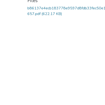
Files
b86137e4ecb183778e9597d8fdb33fec50e
657.pdf
(622.17 KB)