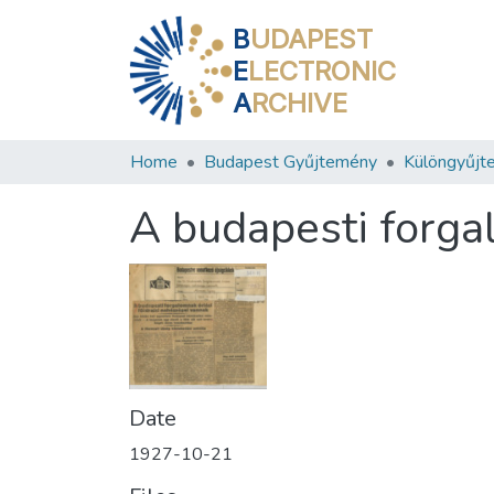
B
UDAPEST
E
LECTRONIC
A
RCHIVE
Home
Budapest Gyűjtemény
Különgyűjt
A budapesti forga
Date
1927-10-21