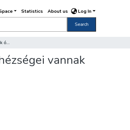
DSpace
Statistics
About us
Log In
Search
A budapesti forgalomnak óriási földrajzi nehézségei vannak
ehézségei vannak