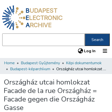
B
UDAPEST
E
LECTRONIC
A
RCHIVE
Search
(current
Log In
Home
Budapest Gyűjtemény
Képi dokumentumok
Communities & Collections
Budapest-képarchívum
Országház utcai homlokzat Facade de la rue Országház = Facade gegen die Országház Gasse
All of DSpace
Országház utcai homlokzat
Statistics
Facade de la rue Országház =
About us
Facade gegen die Országház
Gasse