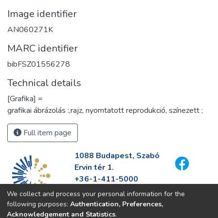
Image identifier
AN060271K
MARC identifier
bibFSZ01556278
Technical details
[Grafika] =
grafikai ábrázolás :,rajz, nyomtatott reprodukció, színezett ;
Full item page
1088 Budapest, Szabó
Ervin tér 1.
+36-1-411-5000
info@fszek.hu
We collect and process your personal information for the
https://fszek.hu
following purposes:
Authentication, Preferences,
Acknowledgement and Statistics
.