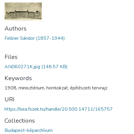
Authors
Fellner Sándor (1857-1944)
Files
AN060271K.jpg
(148.57 KB)
Keywords
1908
,
minisztérium
,
homlokzat
,
építészeti tervrajz
URI
https://bea.fszek.hu/handle/20.500.14711/165757
Collections
Budapest-képarchívum