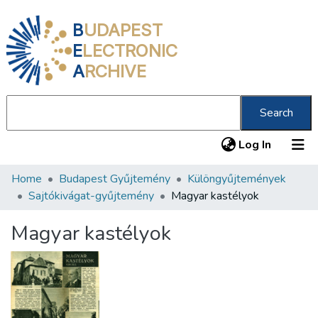
B
UDAPEST
E
LECTRONIC
A
RCHIVE
Search
(current
Log In
Home
Budapest Gyűjtemény
Különgyűjtemények
Communities & Collections
Sajtókivágat-gyűjtemény
Magyar kastélyok
All of DSpace
Magyar kastélyok
Statistics
About us