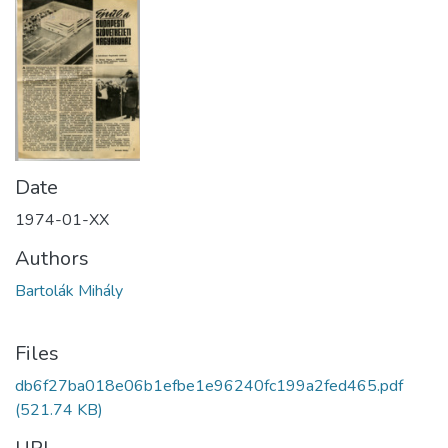
Date
1974-01-XX
Authors
Bartolák Mihály
Files
db6f27ba018e06b1efbe1e96240fc199a2fed465.pdf
(521.74 KB)