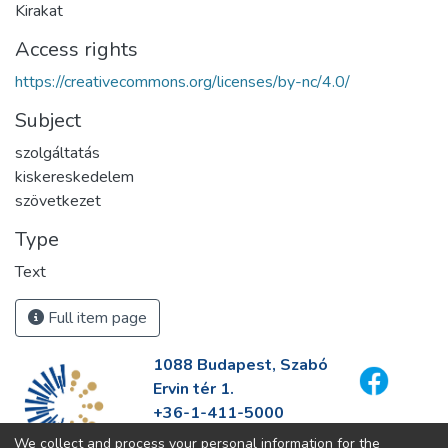
Kirakat
Access rights
https://creativecommons.org/licenses/by-nc/4.0/
Subject
szolgáltatás
kiskereskedelem
szövetkezet
Type
Text
Full item page
1088 Budapest, Szabó
Ervin tér 1.
+36-1-411-5000
info@fszek.hu
We collect and process your personal information for the