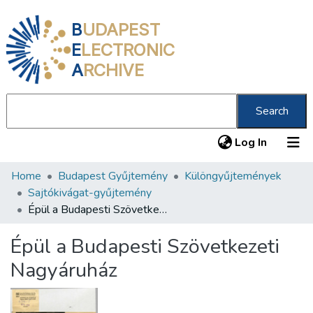
B
UDAPEST
E
LECTRONIC
A
RCHIVE
Search
(current
Log In
Home
Budapest Gyűjtemény
Különgyűjtemények
Communities & Collections
Sajtókivágat-gyűjtemény
All of DSpace
Épül a Budapesti Szövetkezeti Nagyáruház
Statistics
Épül a Budapesti Szövetkezeti
About us
Nagyáruház