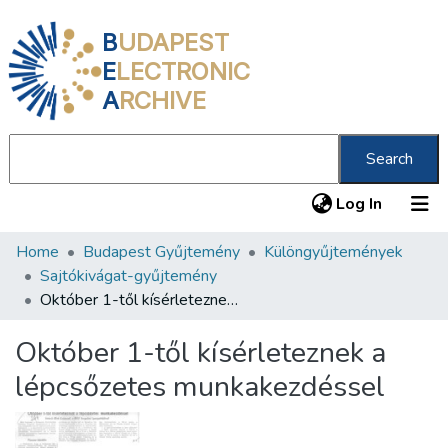
B
UDAPEST
E
LECTRONIC
A
RCHIVE
Search
(current
Log In
Home
Budapest Gyűjtemény
Különgyűjtemények
Communities & Collections
Sajtókivágat-gyűjtemény
All of DSpace
Október 1-től kísérleteznek a lépcsőzetes munkakezdéssel
Statistics
Október 1-től kísérleteznek a
About us
lépcsőzetes munkakezdéssel