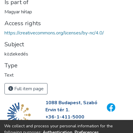
Is part of
Magyar hírlap
Access rights
https://creativecommons.org/licenses/by-nc/4.0/
Subject
közlekedés
Type
Text
Full item page
1088 Budapest, Szabó
Ervin tér 1.
+36-1-411-5000
info@fszek.hu
We collect and process your personal information for the
https://fszek.hu
following purposes:
Authentication, Preferences,