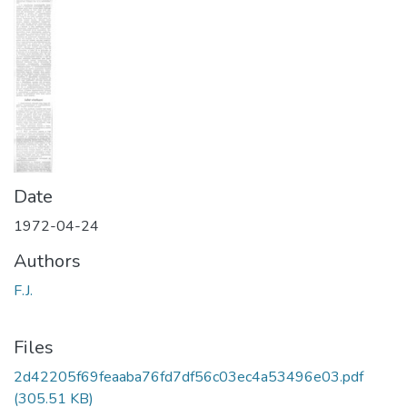
Date
1972-04-24
Authors
F.J.
Files
2d42205f69feaaba76fd7df56c03ec4a53496e03.pdf
(305.51 KB)