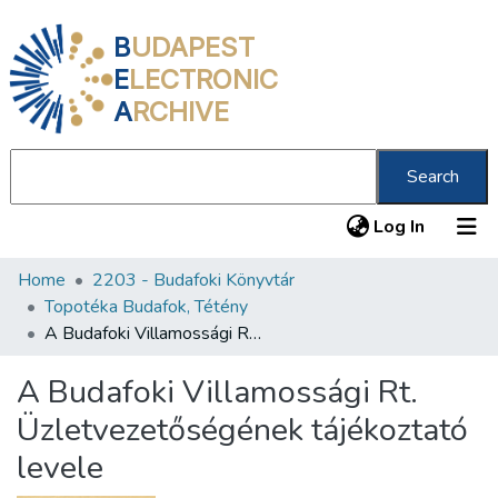
B
UDAPEST
E
LECTRONIC
A
RCHIVE
Search
(current
Log In
Home
2203 - Budafoki Könyvtár
Communities & Collections
Topotéka Budafok, Tétény
All of DSpace
A Budafoki Villamossági Rt. Üzletvezetőségének tájékoztató levele
Statistics
A Budafoki Villamossági Rt.
About us
Üzletvezetőségének tájékoztató
levele