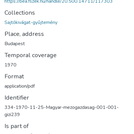
https://bea.fszek.hu/handle/20.500.14711/117303
Collections
Sajtókivágat-gyűjtemény
Place, address
Budapest
Temporal coverage
1970
Format
application/pdf
Identifier
334-1970-11-25-Magyar-mezogazdasag-001-001-
gizi239
Is part of