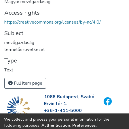
Magyar mezőgazdaság
Access rights
https://creativecommons.org/licenses/by-nc/4.0/
Subject
mezőgazdaság
termelőszövetkezet
Type
Text
Full item page
1088 Budapest, Szabó
Ervin tér 1.
+36-1-411-5000
info@fszek.hu
We collect and process your personal information for the
https://fszek.hu
following purposes:
Authentication, Preferences,