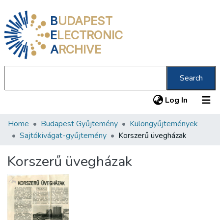
B
UDAPEST
E
LECTRONIC
A
RCHIVE
Search
(current
Log In
Home
Budapest Gyűjtemény
Különgyűjtemények
Communities & Collections
Sajtókivágat-gyűjtemény
Korszerű üvegházak
All of DSpace
Korszerű üvegházak
Statistics
About us