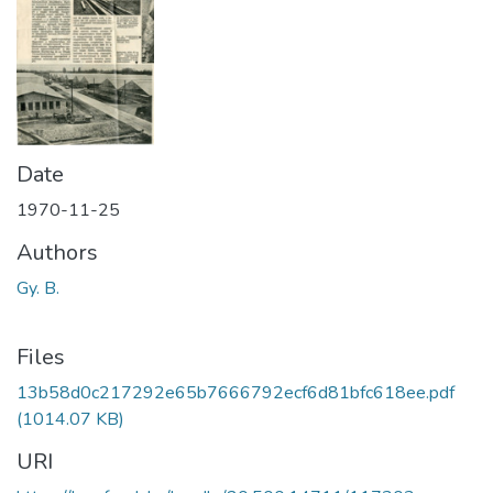
Date
1970-11-25
Authors
Gy. B.
Files
13b58d0c217292e65b7666792ecf6d81bfc618ee.pdf
(1014.07 KB)
URI