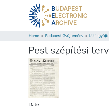
B
UDAPEST
E
LECTRONIC
A
RCHIVE
Home
Budapest Gyűjtemény
Különgyűjt
Pest szépítési ter
Date