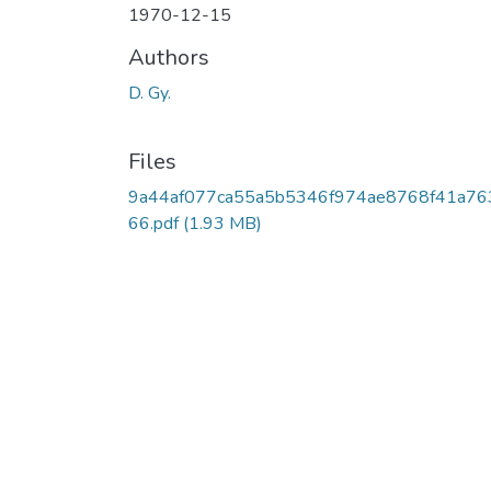
1970-12-15
Authors
D. Gy.
Files
9a44af077ca55a5b5346f974ae8768f41a76
66.pdf
(1.93 MB)