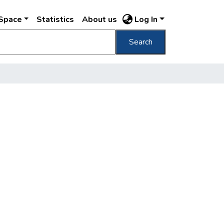
DSpace
Statistics
About us
Log In
Search