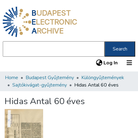
B
UDAPEST
E
LECTRONIC
A
RCHIVE
Search
(current
Log In
Home
Budapest Gyűjtemény
Különgyűjtemények
Communities & Collections
Sajtókivágat-gyűjtemény
Hidas Antal 60 éves
All of DSpace
Hidas Antal 60 éves
Statistics
About us