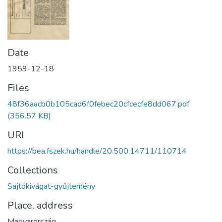
Date
1959-12-18
Files
48f36aacb0b105cad6f0febec20cfcecfe8dd067.pdf
(356.57 KB)
URI
https://bea.fszek.hu/handle/20.500.14711/110714
Collections
Sajtókivágat-gyűjtemény
Place, address
Magyarország