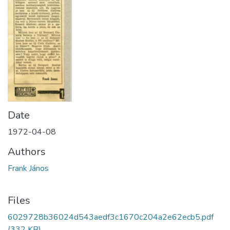
Date
1972-04-08
Authors
Frank János
Files
6029728b36024d543aedf3c1670c204a2e62ecb5.pdf
(332 KB)