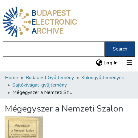
B
UDAPEST
E
LECTRONIC
A
RCHIVE
Search
(current
Log In
Home
Budapest Gyűjtemény
Különgyűjtemények
Communities & Collections
Sajtókivágat-gyűjtemény
All of DSpace
Mégegyszer a Nemzeti Szalon
Statistics
Mégegyszer a Nemzeti Szalon
About us