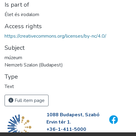
Is part of
Élet és irodalom
Access rights
https://creativecommons.org/licenses/by-nc/4.0/
Subject
múzeum
Nemzeti Szalon (Budapest)
Type
Text
Full item page
1088 Budapest, Szabó
Ervin tér 1.
+36-1-411-5000