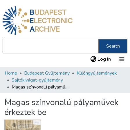
B
UDAPEST
E
LECTRONIC
A
RCHIVE
Search
(current
Log In
Home
Budapest Gyűjtemény
Különgyűjtemények
Communities & Collections
Sajtókivágat-gyűjtemény
All of DSpace
Magas színvonalú pályaművek érkeztek be
Statistics
Magas színvonalú pályaművek
About us
érkeztek be