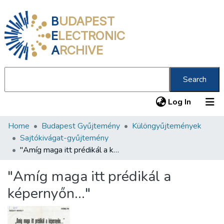
B
UDAPEST
E
LECTRONIC
A
RCHIVE
Search
(current
Log In
Home
Budapest Gyűjtemény
Különgyűjtemények
Communities & Collections
Sajtókivágat-gyűjtemény
All of DSpace
"Amíg maga itt prédikál a képernyőn…"
Statistics
"Amíg maga itt prédikál a
About us
képernyőn…"