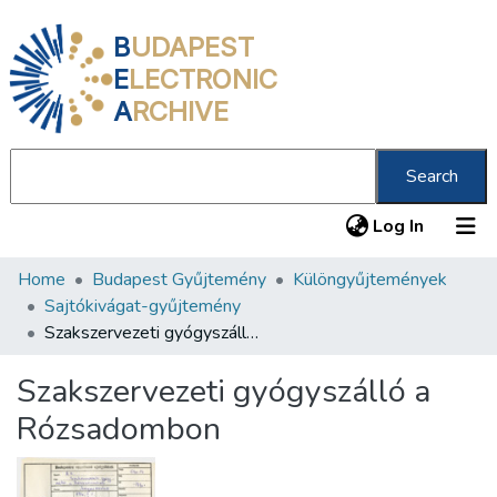
B
UDAPEST
E
LECTRONIC
A
RCHIVE
Search
(current
Log In
Home
Budapest Gyűjtemény
Különgyűjtemények
Communities & Collections
Sajtókivágat-gyűjtemény
All of DSpace
Szakszervezeti gyógyszálló a Rózsadombon
Statistics
Szakszervezeti gyógyszálló a
About us
Rózsadombon