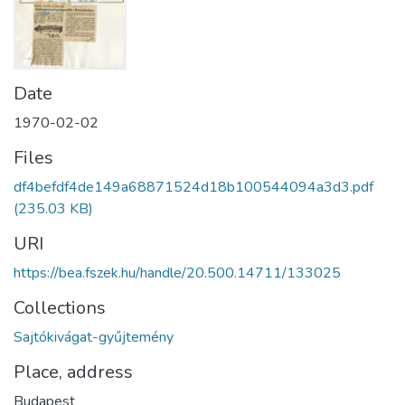
Date
1970-02-02
Files
df4befdf4de149a68871524d18b100544094a3d3.pdf
(235.03 KB)
URI
https://bea.fszek.hu/handle/20.500.14711/133025
Collections
Sajtókivágat-gyűjtemény
Place, address
Budapest