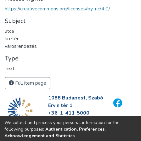
https://creativecommons.org/licenses/by-nc/4.0/
Subject
utca
köztér
városrendezés
Type
Text
Full item page
1088 Budapest, Szabó
Ervin tér 1.
+36-1-411-5000
info@fszek.hu
We collect and process your personal information for the
https://fszek.hu
following purposes:
Authentication, Preferences,
Acknowledgement and Statistics
.