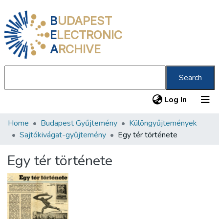
B
UDAPEST
E
LECTRONIC
A
RCHIVE
Search
(current
Log In
Home
Budapest Gyűjtemény
Különgyűjtemények
Communities & Collections
Sajtókivágat-gyűjtemény
Egy tér története
All of DSpace
Egy tér története
Statistics
About us