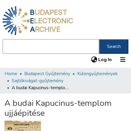
B
UDAPEST
E
LECTRONIC
A
RCHIVE
Search
(current
Log In
Home
Budapest Gyűjtemény
Különgyűjtemények
Communities & Collections
Sajtókivágat-gyűjtemény
All of DSpace
A budai Kapucinus-templom ujjáépitése
Statistics
A budai Kapucinus-templom
About us
ujjáépitése