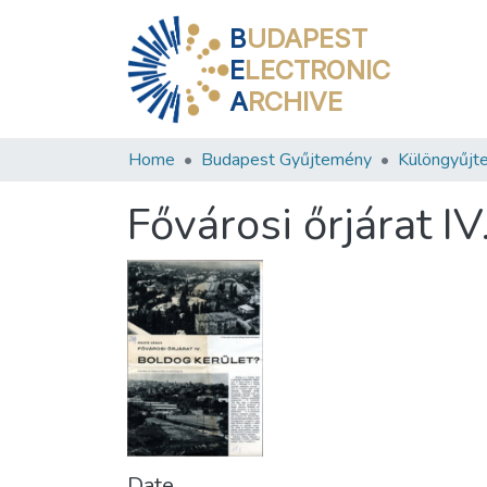
B
UDAPEST
E
LECTRONIC
A
RCHIVE
Home
Budapest Gyűjtemény
Különgyűjt
Fővárosi őrjárat IV
Date