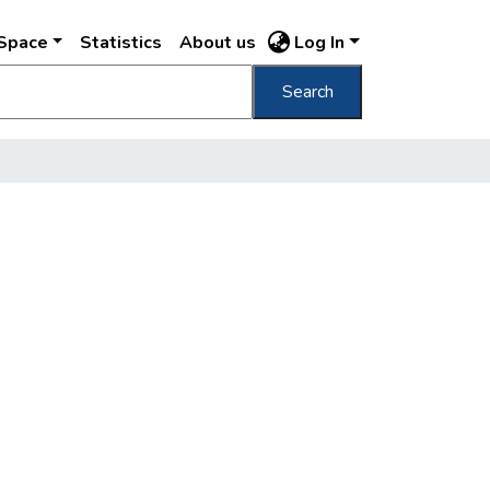
DSpace
Statistics
About us
Log In
Search