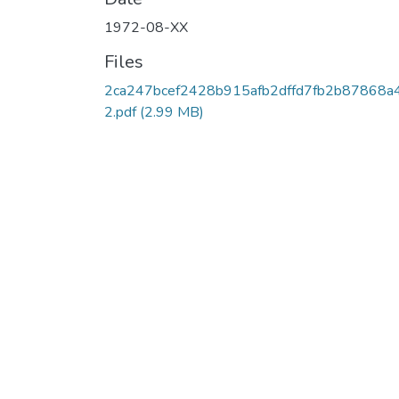
1972-08-XX
Files
2ca247bcef2428b915afb2dffd7fb2b87868a
2.pdf
(2.99 MB)