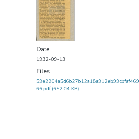
Date
1932-09-13
Files
59e2204a5d6b27b12a18a912eb99cbfaf469
66.pdf
(652.04 KB)