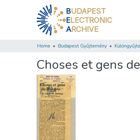
B
UDAPEST
E
LECTRONIC
A
RCHIVE
Home
Budapest Gyűjtemény
Különgyűjt
Choses et gens d