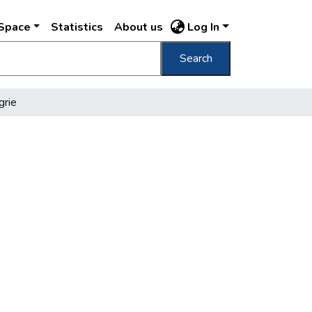
DSpace
Statistics
About us
Log In
Search
grie