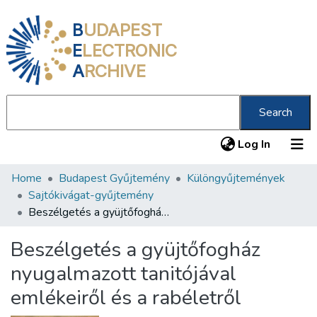
B
UDAPEST
E
LECTRONIC
A
RCHIVE
Search
(current
Log In
Home
Budapest Gyűjtemény
Különgyűjtemények
Communities & Collections
Sajtókivágat-gyűjtemény
All of DSpace
Beszélgetés a gyüjtőfogház nyugalmazott tanitójával emlékeiről és a rabéletről
Statistics
Beszélgetés a gyüjtőfogház
About us
nyugalmazott tanitójával
emlékeiről és a rabéletről