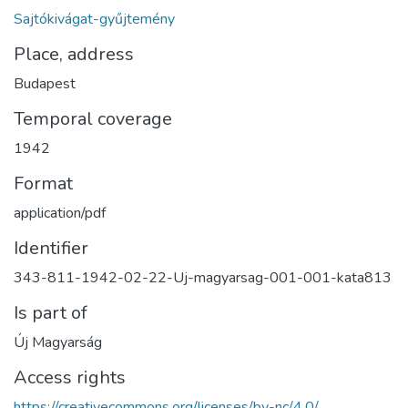
Sajtókivágat-gyűjtemény
Place, address
Budapest
Temporal coverage
1942
Format
application/pdf
Identifier
343-811-1942-02-22-Uj-magyarsag-001-001-kata813
Is part of
Új Magyarság
Access rights
https://creativecommons.org/licenses/by-nc/4.0/