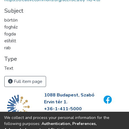
Subject
börtön
fogház
fogda
elítélt
rab
Type
Text
Full item page
1088 Budapest, Szabó
Ervin tér 1.
+36-1-411-5000
info@fszek.hu
We collect and process your personal information for the
https://fszek.hu
following purposes:
Authentication, Preferences,