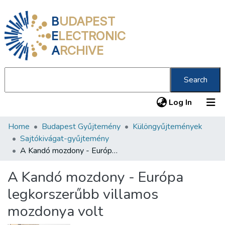
B
UDAPEST
E
LECTRONIC
A
RCHIVE
Search
(current
Log In
Home
Budapest Gyűjtemény
Különgyűjtemények
Communities & Collections
Sajtókivágat-gyűjtemény
All of DSpace
A Kandó mozdony - Európa legkorszerűbb villamos mozdonya volt
Statistics
A Kandó mozdony - Európa
About us
legkorszerűbb villamos
mozdonya volt