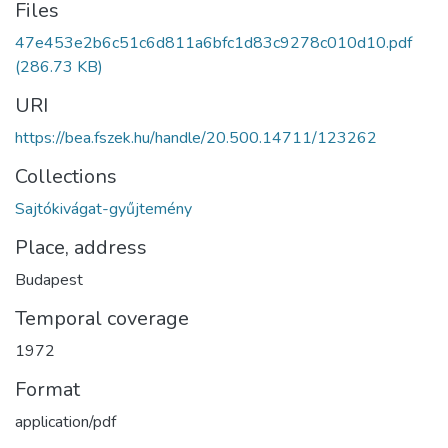
Files
47e453e2b6c51c6d811a6bfc1d83c9278c010d10.pdf
(286.73 KB)
URI
https://bea.fszek.hu/handle/20.500.14711/123262
Collections
Sajtókivágat-gyűjtemény
Place, address
Budapest
Temporal coverage
1972
Format
application/pdf