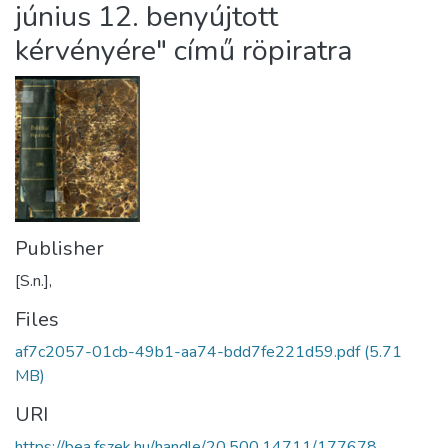
június 12. benyújtott
kérvényére" című röpiratra
Publisher
[S.n.],
Files
af7c2057-01cb-49b1-aa74-bdd7fe221d59.pdf
(5.71
MB)
URI
https://bea.fszek.hu/handle/20.500.14711/177678