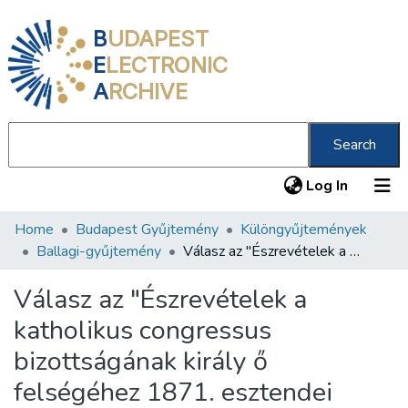
B
UDAPEST
E
LECTRONIC
A
RCHIVE
Search
(current
Log In
Home
Budapest Gyűjtemény
Különgyűjtemények
Communities & Collections
Ballagi-gyűjtemény
Válasz az "Észrevételek a katholikus congressus bizottságának király ő felségéhez 1871. esztendei június 12. benyújtott kérvényére" című röpiratra
All of DSpace
Válasz az "Észrevételek a
Statistics
katholikus congressus
About us
bizottságának király ő
felségéhez 1871. esztendei