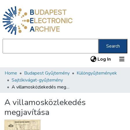
B
UDAPEST
E
LECTRONIC
A
RCHIVE
Search
(current
Log In
Home
Budapest Gyűjtemény
Különgyűjtemények
Communities & Collections
Sajtókivágat-gyűjtemény
All of DSpace
A villamosközlekedés megjavítása
Statistics
A villamosközlekedés
About us
megjavítása