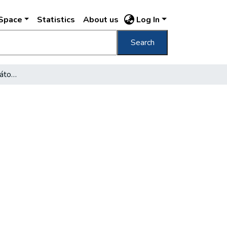
DSpace
Statistics
About us
Log In
Search
A villamosforgalom korlátozása