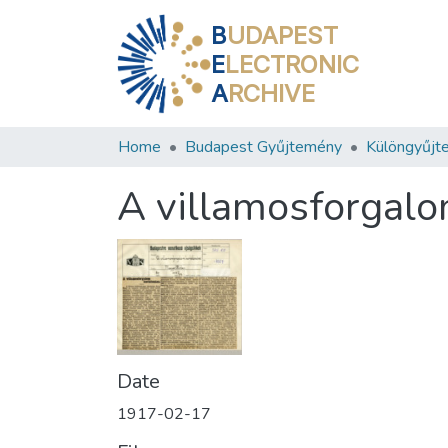
B
UDAPEST
E
LECTRONIC
A
RCHIVE
Home
Budapest Gyűjtemény
Különgyűjt
A villamosforgalo
Date
1917-02-17