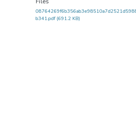
Files
08764269f6b356ab3e98510a7d2521d598
b341.pdf
(691.2 KB)