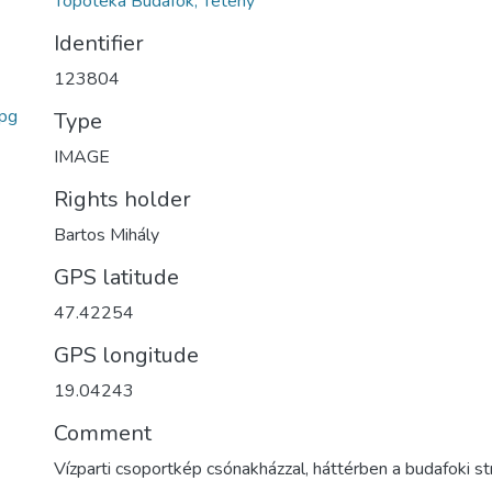
Topotéka Budafok, Tétény
Identifier
123804
pg
Type
IMAGE
Rights holder
Bartos Mihály
GPS latitude
47.42254
GPS longitude
19.04243
Comment
Vízparti csoportkép csónakházzal, háttérben a budafoki st