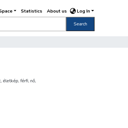
DSpace
Statistics
About us
Log In
Search
életkép, férfi, nő,