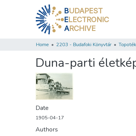
B
UDAPEST
E
LECTRONIC
A
RCHIVE
Home
2203 - Budafoki Könyvtár
Topoték
Duna-parti életké
Date
1905-04-17
Authors