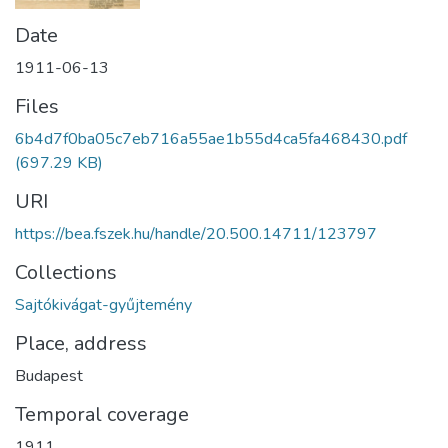
Date
1911-06-13
Files
6b4d7f0ba05c7eb716a55ae1b55d4ca5fa468430.pdf
(697.29 KB)
URI
https://bea.fszek.hu/handle/20.500.14711/123797
Collections
Sajtókivágat-gyűjtemény
Place, address
Budapest
Temporal coverage
1911