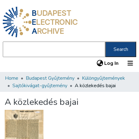
B
UDAPEST
E
LECTRONIC
A
RCHIVE
Search
(current
Log In
Home
Budapest Gyűjtemény
Különgyűjtemények
Communities & Collections
Sajtókivágat-gyűjtemény
A közlekedés bajai
All of DSpace
A közlekedés bajai
Statistics
About us