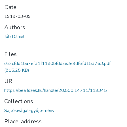
Date
1919-03-09
Authors
Jób Dániel
Files
c62cfdd1ba7ef31f1180bfddae3e9df6fd153763.pdf
(815.25 KB)
URI
https://bea.fszek.hu/handle/20.500.14711/119345
Collections
Sajtókivágat-gyűjtemény
Place, address