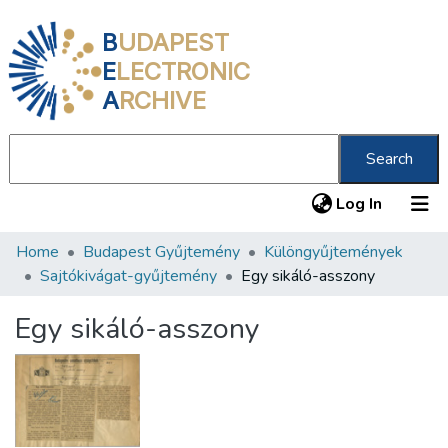
B
UDAPEST
E
LECTRONIC
A
RCHIVE
Search
(current
Log In
Home
Budapest Gyűjtemény
Különgyűjtemények
Communities & Collections
Sajtókivágat-gyűjtemény
Egy sikáló-asszony
All of DSpace
Egy sikáló-asszony
Statistics
About us