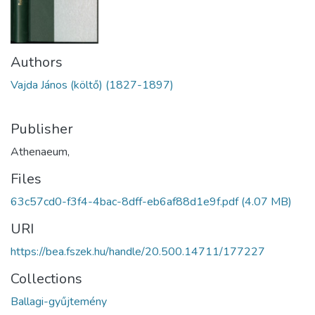
Authors
Vajda János (költő) (1827-1897)
Publisher
Athenaeum,
Files
63c57cd0-f3f4-4bac-8dff-eb6af88d1e9f.pdf
(4.07 MB)
URI
https://bea.fszek.hu/handle/20.500.14711/177227
Collections
Ballagi-gyűjtemény