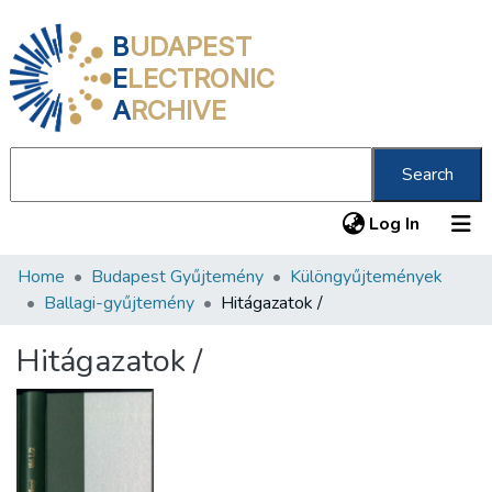
B
UDAPEST
E
LECTRONIC
A
RCHIVE
Search
(current
Log In
Home
Budapest Gyűjtemény
Különgyűjtemények
Communities & Collections
Ballagi-gyűjtemény
Hitágazatok /
All of DSpace
Hitágazatok /
Statistics
About us