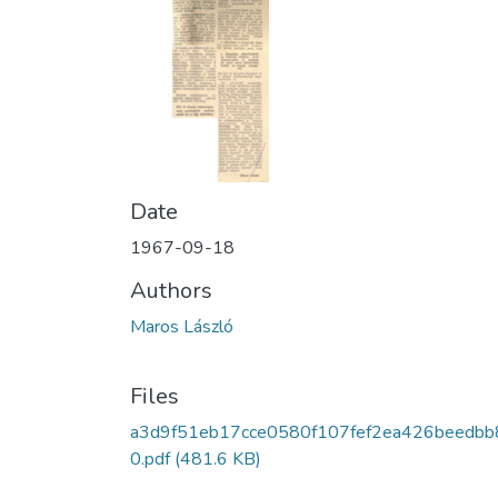
Date
1967-09-18
Authors
Maros László
Files
a3d9f51eb17cce0580f107fef2ea426beedbb
0.pdf
(481.6 KB)