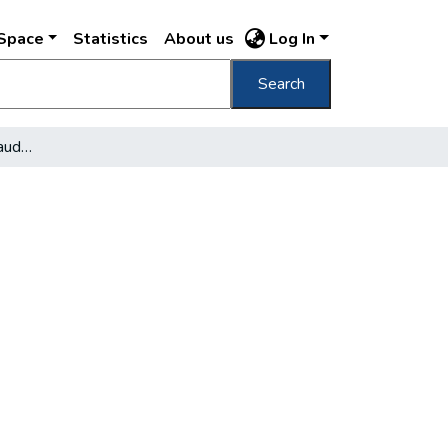
DSpace
Statistics
About us
Log In
Search
Vágányzár a Keleti pályaudvaron