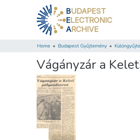
B
UDAPEST
E
LECTRONIC
A
RCHIVE
Home
Budapest Gyűjtemény
Különgyűjt
Vágányzár a Kelet