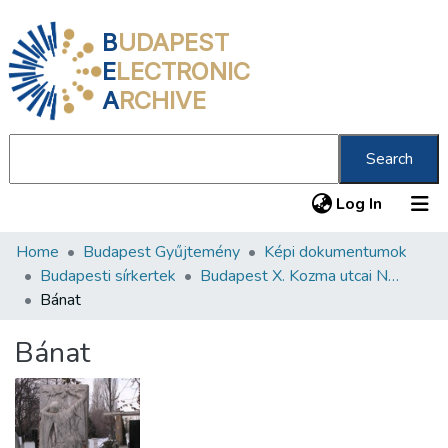
B
UDAPEST
E
LECTRONIC
A
RCHIVE
Search
(current
Log In
Home
Budapest Gyűjtemény
Képi dokumentumok
Communities & Collections
Budapesti sírkertek
Budapest X. Kozma utcai Neológ Zsidó Temető
All of DSpace
Bánat
Statistics
Bánat
About us