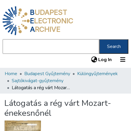
B
UDAPEST
E
LECTRONIC
A
RCHIVE
Search
(current
Log In
Home
Budapest Gyűjtemény
Különgyűjtemények
Communities & Collections
Sajtókivágat-gyűjtemény
All of DSpace
Látogatás a rég várt Mozart-énekesnőnél
Statistics
Látogatás a rég várt Mozart-
About us
énekesnőnél