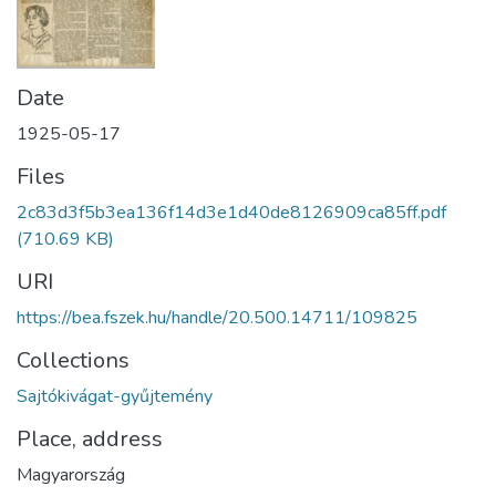
Date
1925-05-17
Files
2c83d3f5b3ea136f14d3e1d40de8126909ca85ff.pdf
(710.69 KB)
URI
https://bea.fszek.hu/handle/20.500.14711/109825
Collections
Sajtókivágat-gyűjtemény
Place, address
Magyarország