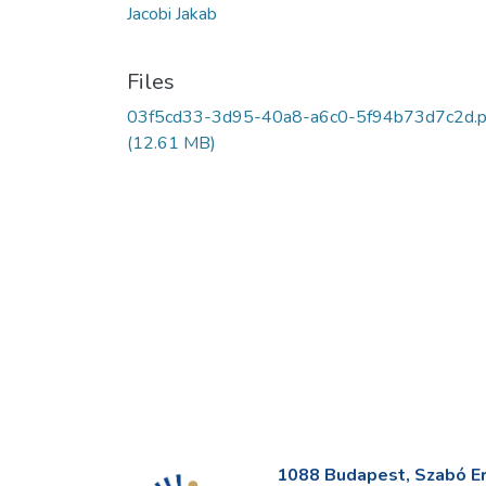
Jacobi Jakab
Files
03f5cd33-3d95-40a8-a6c0-5f94b73d7c2d.p
(12.61 MB)
1088 Budapest, Szabó Erv