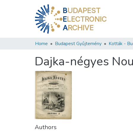
B
UDAPEST
E
LECTRONIC
A
RCHIVE
Home
Budapest Gyűjtemény
Dajka-négyes Nourr
Authors