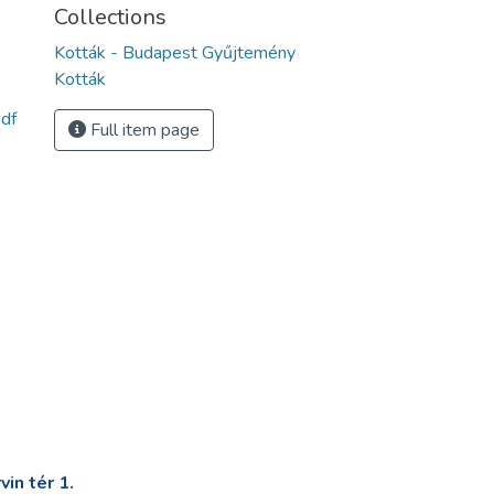
Collections
Kották - Budapest Gyűjtemény
Kották
df
Full item page
in tér 1.