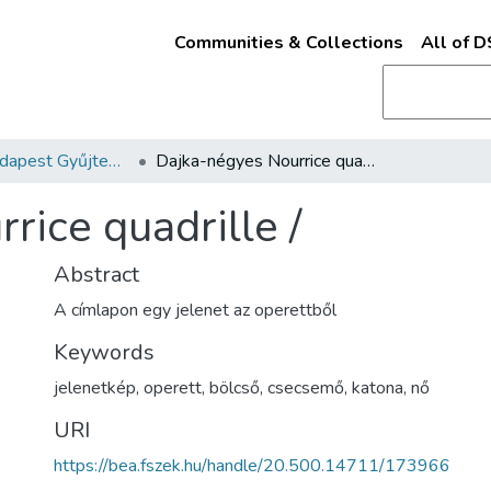
Communities & Collections
All of 
Kották - Budapest Gyűjtemény
Dajka-négyes Nourrice quadrille /
ice quadrille /
Abstract
A címlapon egy jelenet az operettből
Keywords
jelenetkép
,
operett
,
bölcső
,
csecsemő
,
katona
,
nő
URI
https://bea.fszek.hu/handle/20.500.14711/173966