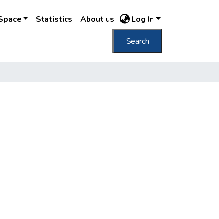
DSpace
Statistics
About us
Log In
Search