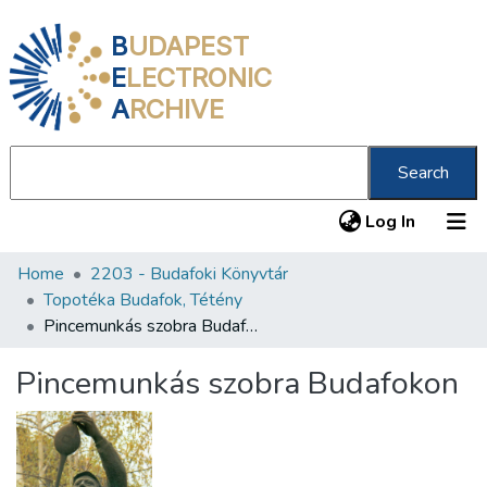
B
UDAPEST
E
LECTRONIC
A
RCHIVE
Search
(current
Log In
Home
2203 - Budafoki Könyvtár
Communities & Collections
Topotéka Budafok, Tétény
All of DSpace
Pincemunkás szobra Budafokon
Statistics
Pincemunkás szobra Budafokon
About us