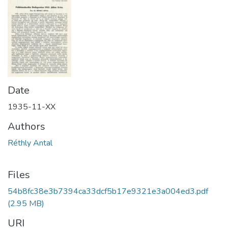
Date
1935-11-XX
Authors
Réthly Antal
Files
54b8fc38e3b7394ca33dcf5b17e9321e3a004ed3.pdf
(2.95 MB)
URI