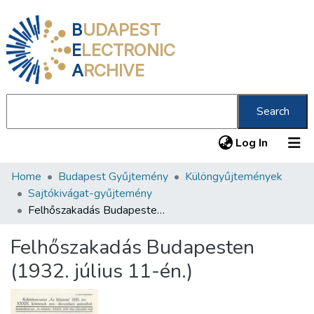
B
UDAPEST
E
LECTRONIC
A
RCHIVE
Search
(current
Log In
Home
Budapest Gyűjtemény
Különgyűjtemények
Communities & Collections
Sajtókivágat-gyűjtemény
All of DSpace
Felhőszakadás Budapesten (1932. július 11-én.)
Statistics
Felhőszakadás Budapesten
About us
(1932. július 11-én.)