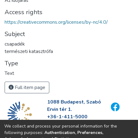
Az időjárás
Access rights
https://creativecommons.org/licenses/by-nc/4.0/
Subject
csapadék
természeti katasztrófa
Type
Text
Full item page
1088 Budapest, Szabó
Ervin tér 1.
+36-1-411-5000
info@fszek.hu
We collect and process your personal information for the
https://fszek.hu
following purposes:
Authentication, Preferences,